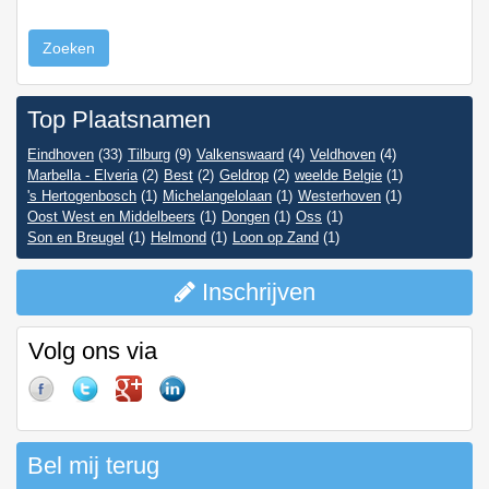
Zoeken
Top Plaatsnamen
Eindhoven
(33)
Tilburg
(9)
Valkenswaard
(4)
Veldhoven
(4)
Marbella - Elveria
(2)
Best
(2)
Geldrop
(2)
weelde Belgie
(1)
's Hertogenbosch
(1)
Michelangelolaan
(1)
Westerhoven
(1)
Oost West en Middelbeers
(1)
Dongen
(1)
Oss
(1)
Son en Breugel
(1)
Helmond
(1)
Loon op Zand
(1)
Inschrijven
Volg ons via
Bel mij terug