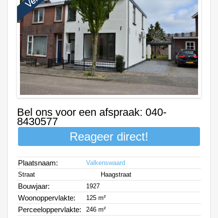
Bel ons voor een afspraak: 040-
8430577
Reageer direct!
Plaatsnaam:
Valkenswaard
Straat
Haagstraat
Bouwjaar:
1927
Woonoppervlakte:
125 m²
Perceeloppervlakte:
246 m²