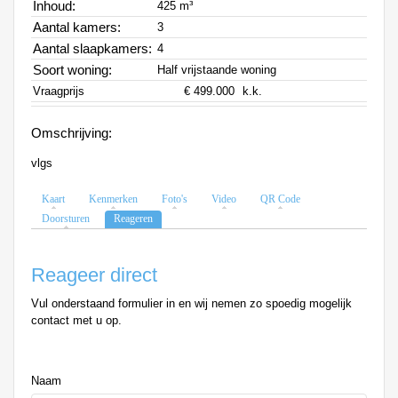
Inhoud:
425 m³
Aantal kamers:
3
Aantal slaapkamers:
4
Soort woning:
Half vrijstaande woning
Vraagprijs
€ 499.000
k.k.
Omschrijving:
vlgs
Kaart
Kenmerken
Foto's
Video
QR Code
Doorsturen
Reageren
Reageer direct
Vul onderstaand formulier in en wij nemen zo spoedig mogelijk
contact met u op.
%title
Naam