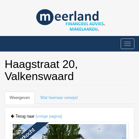
Overslaan
en
naar
de
inhoud
gaan
Toggle
naviga
Haagstraat 20,
Valkenswaard
Primaire
Weergeven
(actieve
Wat hiernaar verwijst
tabs
tabblad)
Terug naar
[vorige pagina]