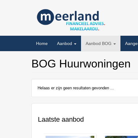
Overslaan
en
naar
de
inhoud
gaan
Home
Aanbod
Aanbod BOG
Aange
BOG Huurwoningen
Helaas er zijn geen resultaten gevonden ...
Laatste aanbod