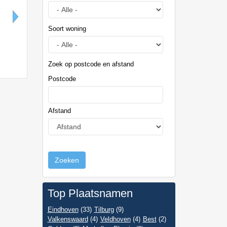
Soort woning
Marbella - Elveria
Eindhoven
Zoek op postcode en afstand
Postcode
Afstand
Zoeken
Top Plaatsnamen
Eindhoven
(33)
Tilburg
(9)
Valkenswaard
(4)
Veldhoven
(4)
Best
(2)