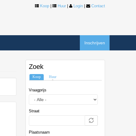
Koop
|
Huur
|
Login
|
Contact
Inschrijven
Zoek
Koop
(actieve tabblad)
Huur
Vraagprijs
Straat
Plaatsnaam