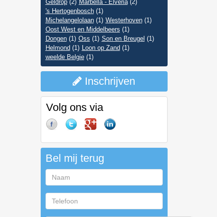
Geldrop
(2)
Marbella - Elveria
(2)
's Hertogenbosch
(1)
Michelangelolaan
(1)
Westerhoven
(1)
Oost West en Middelbeers
(1)
Dongen
(1)
Oss
(1)
Son en Breugel
(1)
Helmond
(1)
Loon op Zand
(1)
weelde Belgie
(1)
Inschrijven
Volg ons via
Bel mij terug
Naam
Telefoon