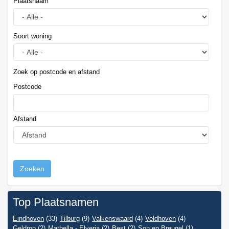
Plaatsnaam
Soort woning
Zoek op postcode en afstand
Postcode
Afstand
Zoeken
Top Plaatsnamen
Eindhoven
(33)
Tilburg
(9)
Valkenswaard
(4)
Veldhoven
(4)
Geldrop
(2)
Marbella - Elveria
(2)
Best
(2)
Son en Breugel
(1)