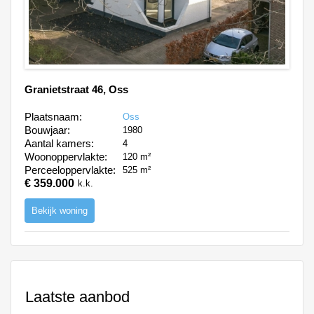
Granietstraat 46, Oss
Plaatsnaam:
Oss
Bouwjaar:
1980
Aantal kamers:
4
Woonoppervlakte:
120 m²
Perceeloppervlakte:
525 m²
€ 359.000
k.k.
Bekijk woning
Laatste aanbod