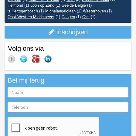
Helmond
(1)
Loon op Zand
(1)
weelde Belgie
(1)
's Hertogenbosch
(1)
Michelangelolaan
(1)
Westerhoven
(1)
Oost West en Middelbeers
(1)
Dongen
(1)
Oss
(1)
Inschrijven
Volg ons via
Bel mij terug
Naam
Telefoon