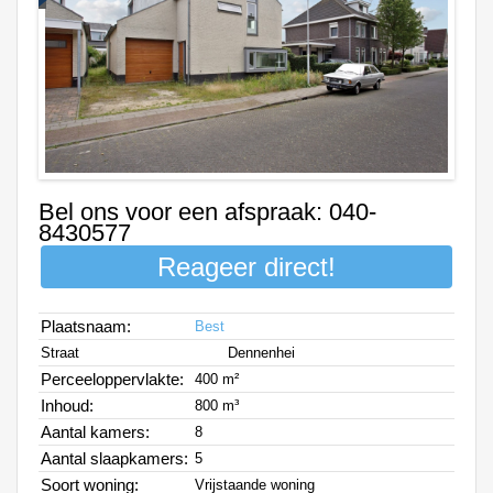
Bel ons voor een afspraak: 040-
8430577
Reageer direct!
Plaatsnaam:
Best
Straat
Dennenhei
Perceeloppervlakte:
400 m²
Inhoud:
800 m³
Aantal kamers:
8
Aantal slaapkamers:
5
Soort woning:
Vrijstaande woning