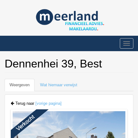
Overslaan
en
naar
de
inhoud
gaan
Toggle
naviga
Dennenhei 39, Best
Primaire
Weergeven
(actieve
Wat hiernaar verwijst
tabs
tabblad)
Terug naar
[vorige pagina]