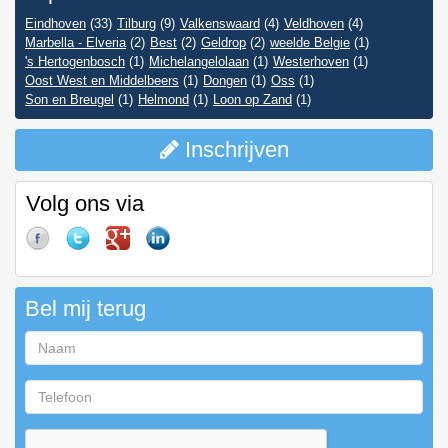
Eindhoven
(33)
Tilburg
(9)
Valkenswaard
(4)
Veldhoven
(4)
Marbella - Elveria
(2)
Best
(2)
Geldrop
(2)
weelde Belgie
(1)
's Hertogenbosch
(1)
Michelangelolaan
(1)
Westerhoven
(1)
Oost West en Middelbeers
(1)
Dongen
(1)
Oss
(1)
Son en Breugel
(1)
Helmond
(1)
Loon op Zand
(1)
Inschrijven
Volg ons via
Bel mij terug
Naam
Telefoon