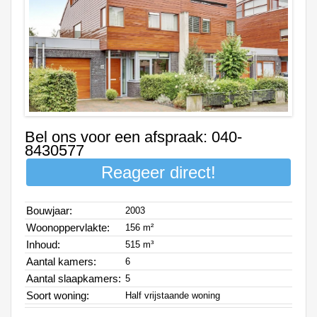
Bel ons voor een afspraak: 040-
8430577
Reageer direct!
Bouwjaar:
2003
Woonoppervlakte:
156 m²
Inhoud:
515 m³
Aantal kamers:
6
Aantal slaapkamers:
5
Soort woning:
Half vrijstaande woning