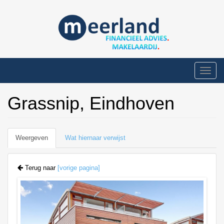
Overslaan
en
naar
de
inhoud
gaan
Toggle
naviga
Grassnip, Eindhoven
Primaire
Weergeven
(actieve
Wat hiernaar verwijst
tabs
tabblad)
Terug naar
[vorige pagina]