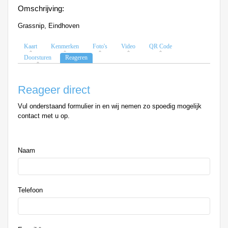
Omschrijving:
Grassnip, Eindhoven
Kaart
Kenmerken
Foto's
Video
QR Code
Doorsturen
Reageren
Reageer direct
Vul onderstaand formulier in en wij nemen zo spoedig mogelijk
contact met u op.
%title
Naam
Telefoon