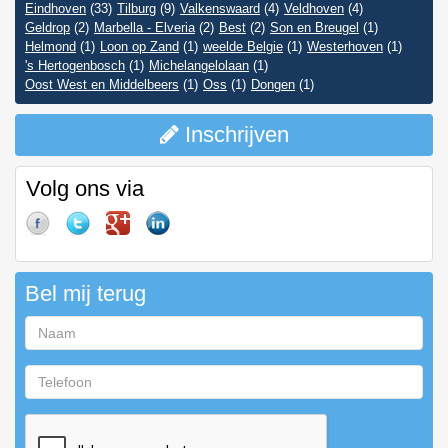
Eindhoven
(33)
Tilburg
(9)
Valkenswaard
(4)
Veldhoven
(4)
Geldrop
(2)
Marbella - Elveria
(2)
Best
(2)
Son en Breugel
(1)
Helmond
(1)
Loon op Zand
(1)
weelde Belgie
(1)
Westerhoven
(1)
's Hertogenbosch
(1)
Michelangelolaan
(1)
Oost West en Middelbeers
(1)
Oss
(1)
Dongen
(1)
Inschrijven
Volg ons via
Bel mij terug
Naam
Telefoon