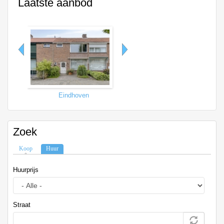
Laatste aanbod
Eindhoven
Tilburg
Zoek
Koop
Huur
(actieve tabblad)
Huurprijs
Straat