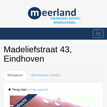
Overslaan
en
naar
de
inhoud
gaan
Toggle
naviga
Madeliefstraat 43,
Eindhoven
Primaire
Weergeven
(actieve
Wat hiernaar verwijst
tabs
tabblad)
Terug naar
[vorige pagina]