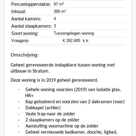
Perceeloppervlakte:
97 m²
Inhoud:
380 m³
Aantal kamers:
4
Aantal slaapkamers:
3
Soort woning:
Tussengelegen woning
Vraagprijs
€ 292.600
k.k.
Omschrijving:
Geheel gerenoveerde instapklare tussen woning met
uitbouw in Stratum.
Deze woning is in 2019 geheel gerenoveerd.
-
Gehele woning voorzien (2019) van isolatie glas,
HR+
-
Kap geïsoleerd en voorzien van 2 dakramen (voor)
-
Dakkapel (achter)
-
Vaste trap naar de zolder
-
2 slaapkamers op de zolder
-
Aansluiting wasmachine op de zolder
-
Geheel vernieuwde badkamer, douche, ligbad,