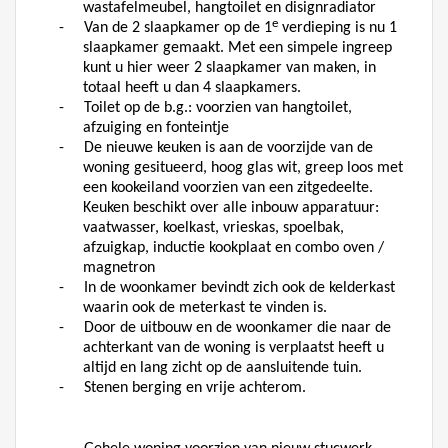
wastafelmeubel, hangtoilet en disignradiator
e
-
Van de 2 slaapkamer op de 1
verdieping is nu 1
slaapkamer gemaakt. Met een simpele ingreep
kunt u hier weer 2 slaapkamer van maken, in
totaal heeft u dan 4 slaapkamers.
-
Toilet op de b.g.: voorzien van hangtoilet,
afzuiging en fonteintje
-
De nieuwe keuken is aan de voorzijde van de
woning gesitueerd, hoog glas wit, greep loos met
een kookeiland voorzien van een zitgedeelte.
Keuken beschikt over alle inbouw apparatuur:
vaatwasser, koelkast, vrieskas, spoelbak,
afzuigkap, inductie kookplaat en combo oven /
magnetron
-
In de woonkamer bevindt zich ook de kelderkast
waarin ook de meterkast te vinden is.
-
Door de uitbouw en de woonkamer die naar de
achterkant van de woning is verplaatst heeft u
altijd en lang zicht op de aansluitende tuin.
-
Stenen berging en vrije achterom.