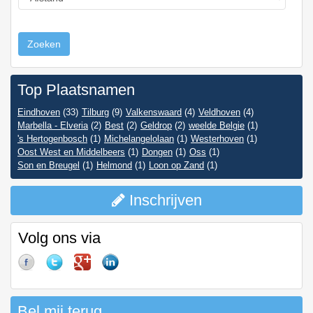
Zoeken
Top Plaatsnamen
Eindhoven
(33)
Tilburg
(9)
Valkenswaard
(4)
Veldhoven
(4)
Marbella - Elveria
(2)
Best
(2)
Geldrop
(2)
weelde Belgie
(1)
's Hertogenbosch
(1)
Michelangelolaan
(1)
Westerhoven
(1)
Oost West en Middelbeers
(1)
Dongen
(1)
Oss
(1)
Son en Breugel
(1)
Helmond
(1)
Loon op Zand
(1)
Inschrijven
Volg ons via
Bel mij terug