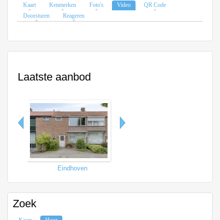
Kaart
Kenmerken
Foto's
Video
QR Code
Doorsturen
Reageren
Laatste aanbod
Eindhoven
Tilburg
Zoek