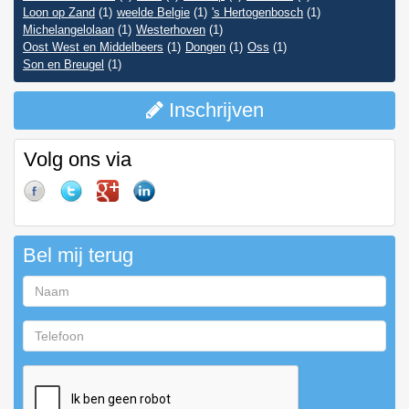
Loon op Zand
(1)
weelde Belgie
(1)
's Hertogenbosch
(1)
Michelangelolaan
(1)
Westerhoven
(1)
Oost West en Middelbeers
(1)
Dongen
(1)
Oss
(1)
Son en Breugel
(1)
Inschrijven
Volg ons via
Bel mij terug
Naam
Telefoon