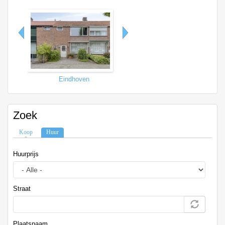
Eindhoven
Tilburg
Zoek
Koop
Huur
(actieve tabblad)
Huurprijs
Straat
Plaatsnaam