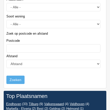
Soort woning
Zoek op postcode en afstand
Postcode
Afstand
Zoeken
Top Plaatsnamen
Eindhoven
(33)
Tilburg
(9)
Valkenswaard
(4)
Veldhoven
(4)
Marbella - Elveria
(2)
Best
(2)
Geldrop
(2)
Helmond
(1)