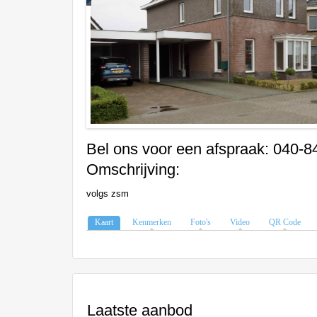
Bel ons voor een afspraak: 040-
Omschrijving:
volgs zsm
Kaart
Kenmerken
Foto's
Video
QR Code
Laatste aanbod