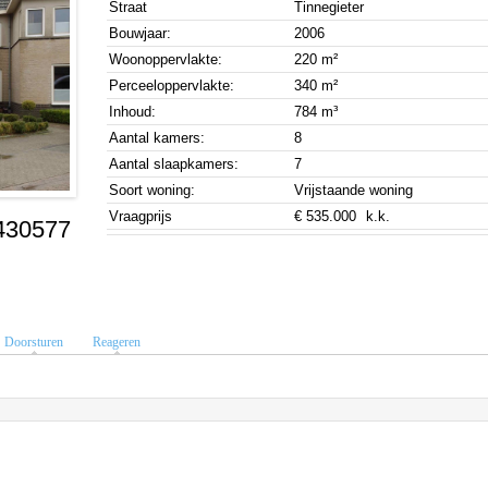
Straat
Tinnegieter
Bouwjaar:
2006
Woonoppervlakte:
220 m²
Perceeloppervlakte:
340 m²
Inhoud:
784 m³
Aantal kamers:
8
Aantal slaapkamers:
7
Soort woning:
Vrijstaande woning
Vraagprijs
€ 535.000
k.k.
8430577
Doorsturen
Reageren