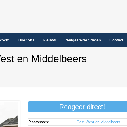
kocht
Over ons
Nieuws
Veelgestelde vragen
Contact
West en Middelbeers
Reageer direct!
Plaatsnaam:
Oost West en Middelbeers