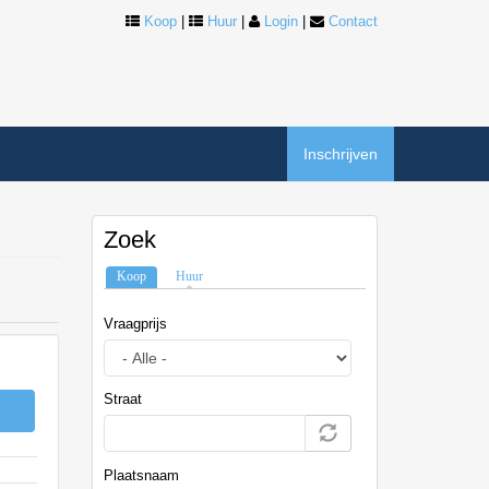
Koop
|
Huur
|
Login
|
Contact
Inschrijven
Zoek
Koop
(actieve tabblad)
Huur
Vraagprijs
Straat
Plaatsnaam