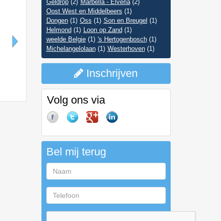
Geldrop
(2)
Marbella - Elveria
(2)
Oost West en Middelbeers
(1)
Dongen
(1)
Oss
(1)
Son en Breugel
(1)
Helmond
(1)
Loon op Zand
(1)
weelde Belgie
(1)
's Hertogenbosch
(1)
Michelangelolaan
(1)
Westerhoven
(1)
Inschrijven
Marbella - Elveria
Eindhoven
Volg ons via
Bel mij terug
Naam
Telefoon