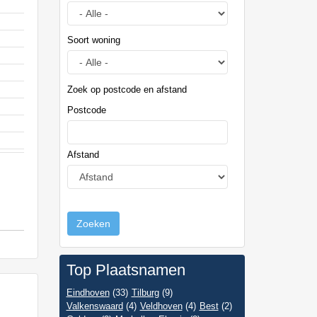
Soort woning
Zoek op postcode en afstand
Postcode
Afstand
Zoeken
Top Plaatsnamen
Eindhoven
(33)
Tilburg
(9)
Valkenswaard
(4)
Veldhoven
(4)
Best
(2)