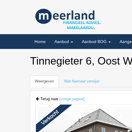
Overslaan
en
naar
de
inhoud
gaan
Home
Aanbod
Aanbod BOG
Aange
Tinnegieter 6, Oost 
Primaire
Weergeven
(actieve
Wat hiernaar verwijst
tabs
tabblad)
Terug naar
[vorige pagina]