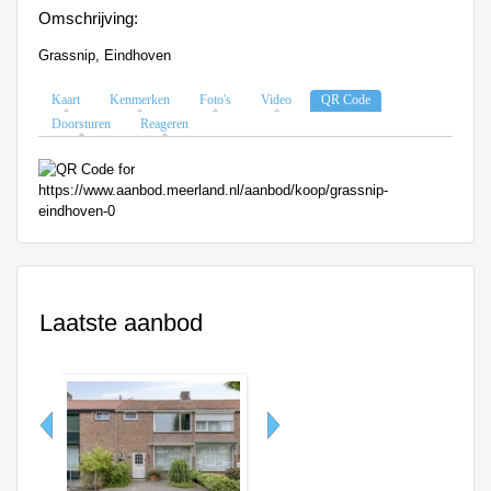
Omschrijving:
Grassnip, Eindhoven
Kaart
Kenmerken
Foto's
Video
QR Code
Doorsturen
Reageren
Laatste aanbod