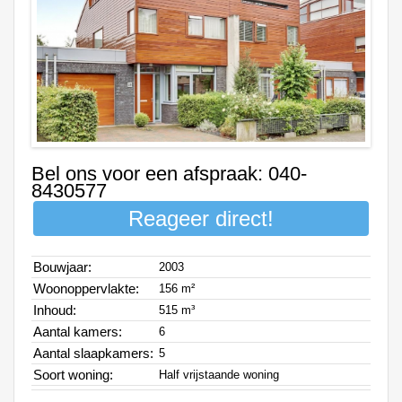
Bel ons voor een afspraak: 040-
8430577
Reageer direct!
Bouwjaar:
2003
Woonoppervlakte:
156 m²
Inhoud:
515 m³
Aantal kamers:
6
Aantal slaapkamers:
5
Soort woning:
Half vrijstaande woning