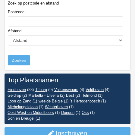
Zoek op postcode en afstand
Postcode
Afstand
Zoeken
Top Plaatsnamen
Eindhoven
(33)
Tilburg
(9)
Valkenswaard
(4)
Veldhoven
(4)
Geldrop
(2)
Marbella - Elveria
(2)
Best
(2)
Helmond
(1)
Loon op Zand
(1)
weelde Belgie
(1)
's Hertogenbosch
(1)
Michelangelolaan
(1)
Westerhoven
(1)
Oost West en Middelbeers
(1)
Dongen
(1)
Oss
(1)
Son en Breugel
(1)
Inschrijven