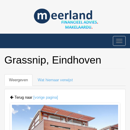
Overslaan
en
naar
de
inhoud
gaan
Toggle
naviga
Grassnip, Eindhoven
Primaire
Weergeven
(actieve
Wat hiernaar verwijst
tabs
tabblad)
Terug naar
[vorige pagina]