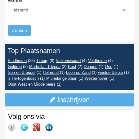
Afstand
Zoeken
Top Plaatsnamen
Eindhoven
(33)
Tilburg
(9)
Valkenswaard
(4)
Veldhoven
(4)
Geldrop
(2)
Marbella - Elveria
(2)
Best
(2)
Dongen
(1)
Oss
(1)
Son en Breugel
(1)
Helmond
(1)
Loon op Zand
(1)
weelde Belgie
(1)
's Hertogenbosch
(1)
Michelangelolaan
(1)
Westerhoven
(1)
Oost West en Middelbeers
(1)
Inschrijven
Volg ons via