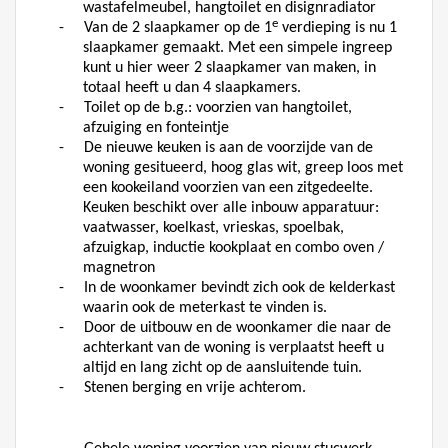
wastafelmeubel, hangtoilet en disignradiator
e
-
Van de 2 slaapkamer op de 1
verdieping is nu 1
slaapkamer gemaakt. Met een simpele ingreep
kunt u hier weer 2 slaapkamer van maken, in
totaal heeft u dan 4 slaapkamers.
-
Toilet op de b.g.: voorzien van hangtoilet,
afzuiging en fonteintje
-
De nieuwe keuken is aan de voorzijde van de
woning gesitueerd, hoog glas wit, greep loos met
een kookeiland voorzien van een zitgedeelte.
Keuken beschikt over alle inbouw apparatuur:
vaatwasser, koelkast, vrieskas, spoelbak,
afzuigkap, inductie kookplaat en combo oven /
magnetron
-
In de woonkamer bevindt zich ook de kelderkast
waarin ook de meterkast te vinden is.
-
Door de uitbouw en de woonkamer die naar de
achterkant van de woning is verplaatst heeft u
altijd en lang zicht op de aansluitende tuin.
-
Stenen berging en vrije achterom.