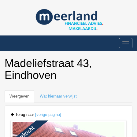
Overslaan
en
naar
de
inhoud
gaan
Toggle
naviga
Madeliefstraat 43,
Eindhoven
Primaire
Weergeven
(actieve
Wat hiernaar verwijst
tabs
tabblad)
Terug naar
[vorige pagina]