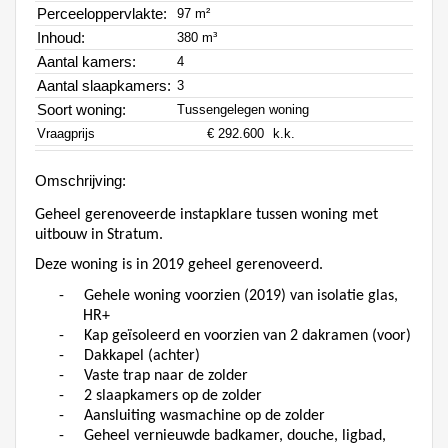
Perceeloppervlakte:
97 m²
Inhoud:
380 m³
Aantal kamers:
4
Aantal slaapkamers:
3
Soort woning:
Tussengelegen woning
Vraagprijs
€ 292.600
k.k.
Omschrijving:
Geheel gerenoveerde instapklare tussen woning met
uitbouw in Stratum.
Deze woning is in 2019 geheel gerenoveerd.
-
Gehele woning voorzien (2019) van isolatie glas,
HR+
-
Kap geïsoleerd en voorzien van 2 dakramen (voor)
-
Dakkapel (achter)
-
Vaste trap naar de zolder
-
2 slaapkamers op de zolder
-
Aansluiting wasmachine op de zolder
-
Geheel vernieuwde badkamer, douche, ligbad,