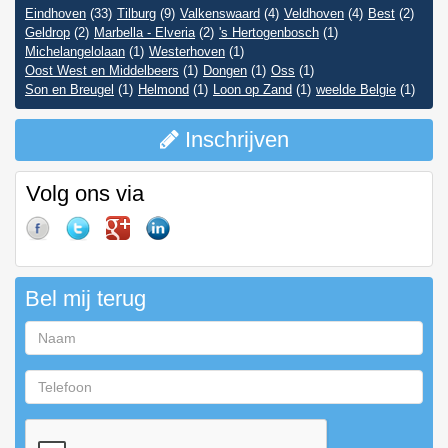
Eindhoven
(33)
Tilburg
(9)
Valkenswaard
(4)
Veldhoven
(4)
Best
(2)
Geldrop
(2)
Marbella - Elveria
(2)
's Hertogenbosch
(1)
Michelangelolaan
(1)
Westerhoven
(1)
Oost West en Middelbeers
(1)
Dongen
(1)
Oss
(1)
Son en Breugel
(1)
Helmond
(1)
Loon op Zand
(1)
weelde Belgie
(1)
Inschrijven
Volg ons via
Bel mij terug
Naam
Telefoon