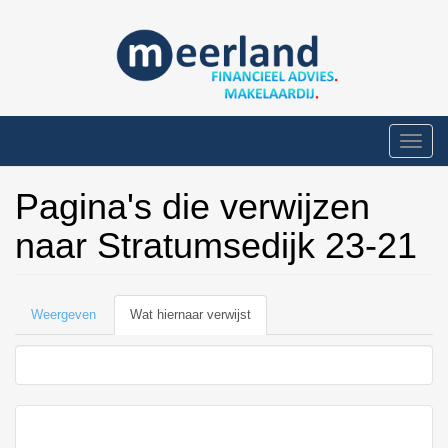
Overslaan
en
naar
de
inhoud
gaan
Toggle
naviga
Pagina's die verwijzen
naar Stratumsedijk 23-21
Primaire
Weergeven
Wat hiernaar verwijst
(actieve
tabs
tabblad)