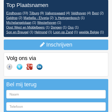
Top Plaatsnamen
Eindhoven
(33)
Tilburg
(9)
Valkenswaard
(4)
Veldhoven
(4)
Best
(2)
Geldrop
(2)
Marbella - Elveria
(2)
's Hertogenbosch
(1)
Michelangelolaan
(1)
Westerhoven
(1)
Oost West en Middelbeers
(1)
Dongen
(1)
Oss
(1)
Son en Breugel
(1)
Helmond
(1)
Loon op Zand
(1)
weelde Belgie
(1)
Inschrijven
Volg ons via
Bel mij terug
Naam