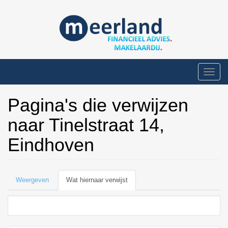
Overslaan
en
naar
de
inhoud
gaan
Toggle
naviga
Pagina's die verwijzen
naar Tinelstraat 14,
Eindhoven
Primaire
Weergeven
Wat hiernaar verwijst
(actieve
tabs
tabblad)