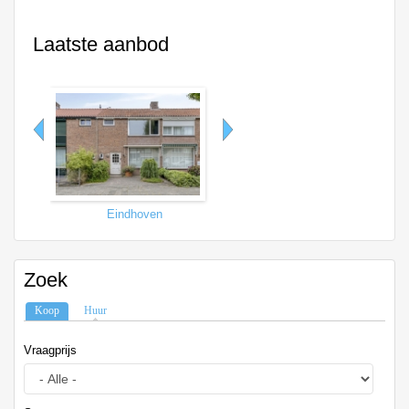
Laatste aanbod
Eindhoven
Tilburg
Zoek
Koop
(actieve tabblad)
Huur
Vraagprijs